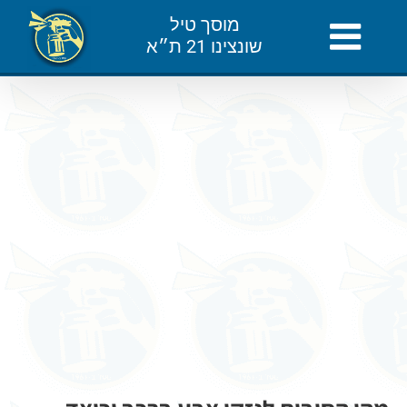
לג
מוסך טיל
תוכן
שונצינו 21 ת״א
צפה
בתמונה
מוגדלת