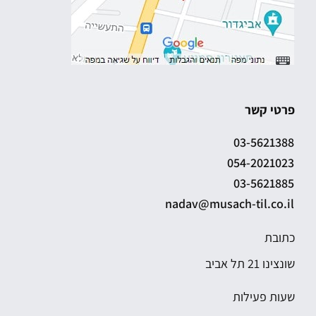
פרטי קשר
03-5621388
054-2021023
03-5621885
nadav@musach-til.co.il
כתובת
שונצינו 21 תל אביב
שעות פעילות