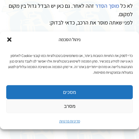
לא כל
מוסך הסדר
זהה לאחר. גם כאן יש הבדל גדול בין מקום
למקום.
לפני שאתה מוסר את הרכב, כדאי לבדוק:
-שהמוסך עובד עם חברת הביטוח שלך.
ניהול הסכמה
-שהוא מוסך מורשה משרד התחבורה.
כדי לספק את החוויות הטובות ביותר, אנו משתמשים בטכנולוגיות כמו קובצי Cookie לאחסון
ו/או גישה למידע במכשיר. מתן הסכמה לשימוש בטכנולוגיות אלו יאפשר לנו לעבד נתונים כגון
-שהוא מציע רכב חלופי במקום.
התנהגות גלישה או מזהים ייחודיים באתר זה. אי־מתן הסכמה או משיכת הסכמה עלולים לפגוע
בפעולות ובפונקציות מסוימות.
-שהוא נותן אחריות כתובה על התיקון.
מסכים
-שהוא זמין ומסביר פנים.
מסרב
אם אתה בתל אביב
מוסך הסדר
הוא דוגמה למוסך הסדר אמין,
מקצועי וותיק, שעובד עם חברות הביטוח המובילות ומעניק
מדיניות פרטיות
שירות מלא משלב הדיווח ועד המסירה.