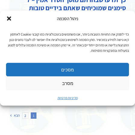
סימנים שמוכיחים שאתם בידיים טובות
ניהול הסכמה
רכב הוא לא רק כלי תחבורה - הוא חלק מהיום-יום שלנו.
כשקורה משהו שדורש תיקון, הבחירה במוסך הנכון עושה את
כדי לספק את החוויות הטובות ביותר, אנו משתמשים בטכנולוגיות כמו קובצי Cookie לאחסון
כל ההבדל. גם אם קיבלתם רשימת מוסכי הסדר מחברת
ו/או גישה למידע במכשיר. מתן הסכמה לשימוש בטכנולוגיות אלו יאפשר לנו לעבד נתונים כגון
התנהגות גלישה או מזהים ייחודיים באתר זה. אי־מתן הסכמה או משיכת הסכמה עלולים לפגוע
הביטוח, לא כל מוסך הסדר שווה באיכותו או בשירות שלו. אז
בפעולות ובפונקציות מסוימות.
איך יודעים שאתם באמת בידיים טובות? הנה שבעה סימנים
ברורים שמצביעים על מוסך הסדר אמין, ...
מסכים
מסרב
המשך בקריאה
מדיניות פרטיות
הבא
2
1