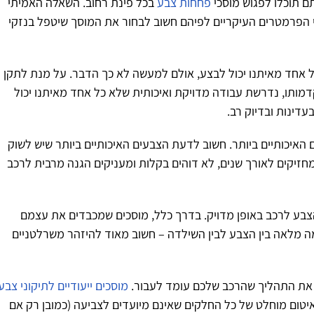
ם תוכלו לפגוש מוסכי
פחחות צבע
בכל פינת רחוב. השאלה האמיתי
 הפרמטרים העיקריים לפיהם חשוב לבחור את המוסך שיטפל בנזקי
ל אחד מאיתנו יכול לבצע, אולם למעשה לא כך הדבר. על מנת לתקן
ותו, נדרשת עבודה מדויקת ואיכותית שלא כל אחד מאיתנו יכול
עדינות ובדיוק רב.
 האיכותיים ביותר. חשוב לדעת הצבעים האיכותיים ביותר שיש לשוק
ם מקוריים שמחזיקים לאורך שנים, לא דוהים בקלות ומעניקים הגנה מרבית לרכב
הצבע לרכב באופן מדויק. בדרך כלל, מוסכים שמכבדים את עצמם
ה מלאה בין הצבע לבין השילדה – חשוב מאוד להיזהר משרלטניים
 את התהליך שהרכב שלכם עומד לעבור.
מוסכים ייעודיים לתיקוני צבע
יטום מוחלט של כל החלקים שאינם מיועדים לצביעה (כמובן רק אם