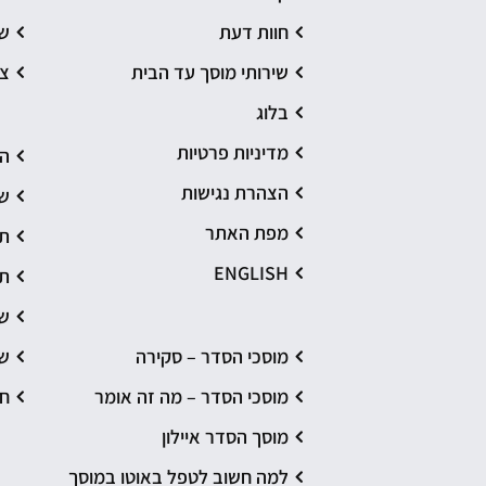
חוות דעת
שי
שירותי מוסך עד הבית
צ
בלוג
מדיניות פרטיות
הת
הצהרת נגישות
שי
מפת האתר
תי
ENGLISH
תי
שי
מוסכי הסדר – סקירה
שי
מוסכי הסדר – מה זה אומר
חי
מוסך הסדר איילון
למה חשוב לטפל באוטו במוסך