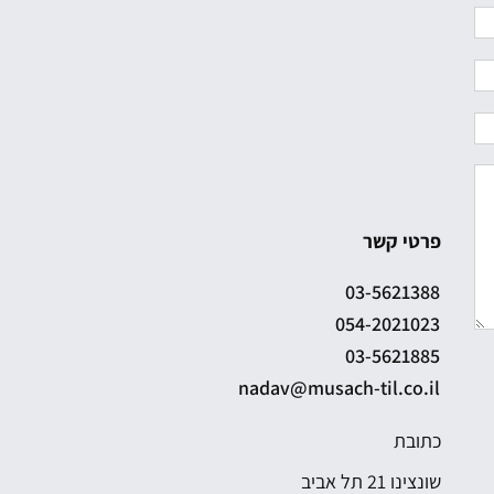
פרטי קשר
03-5621388
054-2021023
03-5621885
nadav@musach-til.co.il
כתובת
שונצינו 21 תל אביב