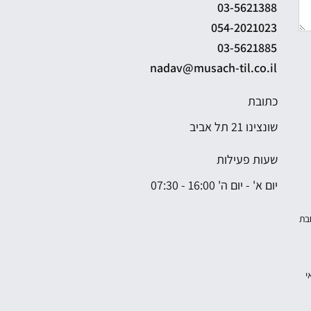
03-5621388
054-2021023
03-5621885
nadav@musach-til.co.il
כתובת
שונצינו 21 תל אביב
שעות פעילות
יום א' - יום ה' 16:00 - 07:30
חבת
י