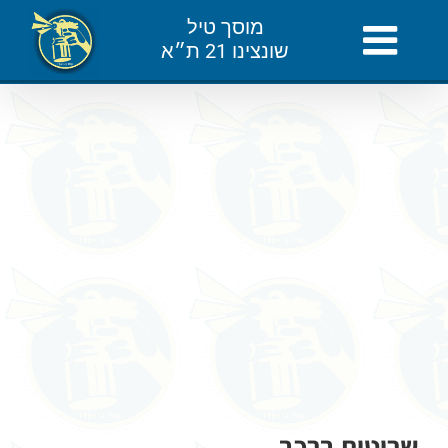
לג
מוסך טיל
תוכן
שונצינו 21 ת״א
צפה
בתמונה
מוגדלת
שריטות ברכב