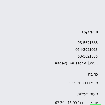
פרטי קשר
03-5621388
054-2021023
03-5621885
nadav@musach-til.co.il
כתובת
שונצינו 21 תל אביב
שעות פעילות
יום א' - יום ה' 16:00 - 07:30