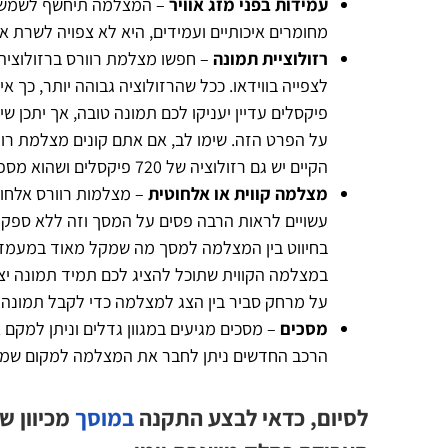
עמידות בפני מזג אוויר
– המצלמה תיחשף לשמש, 
מחומרים איכותיים ועמידים, היא לא צפויה לשרת א
רזולוציית תמונה
פיקסלים עדיין יעניקו לכם תמונה טובה, אך יתכן 
על הפרט הזה. שימו לב, אם אתם קונים מצלמת רוו
הקיים יש גם רזולוציה של 720 פיקסלים ושהוא מספיק רחב כדי שתוכלו לראות את התמונה בבירור.
מצלמה קווית או אלחוטית
– מצלמות רוורס אלחוט
עשויים לראות הרבה פסים על המסך וזה ללא ספק י
בחיווט בין המצלמה למסך מה שמקל מאוד במעמד ה
במצלמה הקווית שתוכל להציג לכם תמיד תמונה יצ
על מרחק סביר בין הצג למצלמה כדי לקבל תמונה 
מסכים
– מסכים מגיעים במגוון גדלים וניתן למקם
הרכב החדשים ניתן לחבר את המצלמה למקום שמי
לסיום, כדאי לבצע התקנה
במוסך
מכיוון 