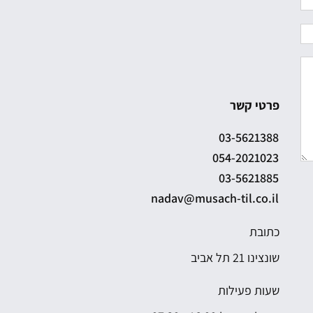
פרטי קשר
03-5621388
054-2021023
03-5621885
nadav@musach-til.co.il
כתובת
שונצינו 21 תל אביב
שעות פעילות