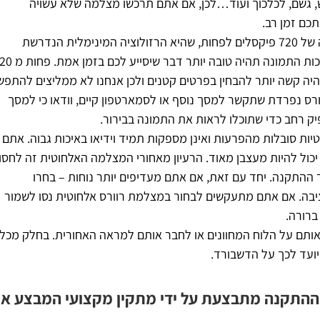
גשם, לכלכוך ועוד…לכן, אם אתם תרכשו מצלמה שלא עשויה
תכם זמן רב.
– חפשו מצלמת רוורס ברזולוציה של 720 פיקסלים לפחות, שהיא הרזולוציה המינימלית הנדרשת
לצפייה בווידאו. ככל שהרזולוציה גבוהה יותר, כך איכות התמונה תהיה טובה 
שיהיה קשה יותר להבחין בפרטים קטנים ולכן אנחנו לא ממליצים להתפש
רס נפרדת שתקשר למסך נוסף או לסמארטפון קיים, וודאו כי למסך
יות סובלות מהפרעות ואינן מספקות תמיד וידיאו באיכות גבוה. אתם
כול להיות מעצבן מאוד. הרעיון מאחורי המצלמה האלחוטית זה לחסו
התקנה. יחד עם זאת, אם אתם מעדיפים יותר נוחות – בחרו
יבה. אם אתם מתעקשים לבחור במצלמת רוורס אלחוטית נסו לשמור
ברורה.
 אותם על הלוח המחוונים או לחבר אותם למראה האחורית. בחלק מכלי
ועד לכך על הדשבורד.
שההתקנה מתבצעת על ידי מתקין מקצועי המבצע א