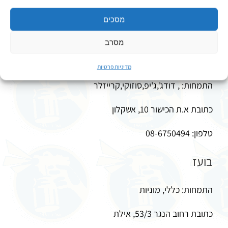
כתובת פנחס החוצב 8, באר שבע
מסכים
טלפון: 08-6234139
מסרב
ב.מ.עדן שירותי רכב בע"מ
מדיניות פרטיות
התמחות: , דודג',ג'יפ,סוזוקי,קרייזלר
כתובת א.ת הכישור 10, אשקלון
טלפון: 08-6750494
בועז
התמחות: כללי, מוניות
כתובת רחוב הנגר 53/3, אילת