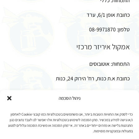
התמחות: כללי
כתובת אופן 6/1, ערד
טלפון: 08-9971870
אמקול איריזר מרכזי
התמחות: אוטובוסים
כתובת א.ת כנות, רח' הירוק 24, כנות
טלפון: 08-8683366
ניהול הסכמה
אקסלוסיב
כדי לספק את החוויות הטובות ביותר, אנו משתמשים בטכנולוגיות כמו קובצי Cookie לאחסון
ו/או גישה למידע במכשיר. מתן הסכמה לשימוש בטכנולוגיות אלו יאפשר לנו לעבד נתונים כגון
התנהגות גלישה או מזהים ייחודיים באתר זה. אי־מתן הסכמה או משיכת הסכמה עלולים לפגוע
התמחות: כללי
בפעולות ובפונקציות מסוימות.