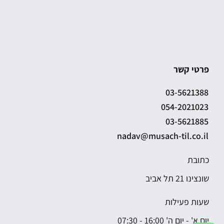
פרטי קשר
03-5621388
054-2021023
03-5621885
nadav@musach-til.co.il
כתובת
שונצינו 21 תל אביב
שעות פעילות
יום א' - יום ה' 16:00 - 07:30