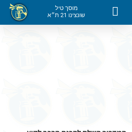
לג
מוסך טיל
תוכן
שונצינו 21 ת״א
צפה
בתמונה
מוגדלת